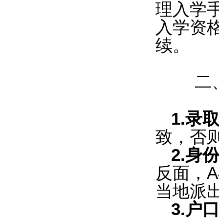
理入学
入学资
续。
二
1.录
致，否
2.身
反面，
当地派
3.户